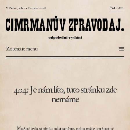
V Praze, sobota 8.srpen 2026
Číslo 7861.
Zobrazit menu
404: Je nám líto, tuto stránku zde
nemáme
Možná byla stránka odstraněna, nebo máte jen špatný