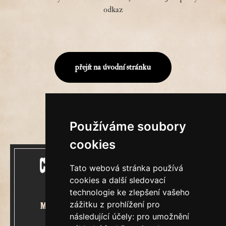
odkaz
přejít na úvodní stránku
Používáme soubory
cookies
Tato webová stránka používá
cookies a další sledovací
technologie ke zlepšení vašeho
zážitku z prohlížení pro
Mecenášem Cimrmanova Zpravodaje
následující účely:
pro umožnění
je společnost