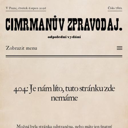
V Praze, čtvrtek 6.srpen 2026
Číslo 7861.
Zobrazit menu
404: Je nám líto, tuto stránku zde
nemáme
Možná byla stránka odstraněna, nebo máte jen špatný