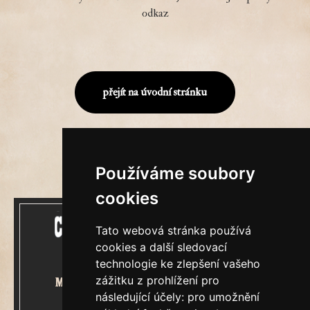
odkaz
přejít na úvodní stránku
Používáme soubory
cookies
Tato webová stránka používá
cookies a další sledovací
technologie ke zlepšení vašeho
zážitku z prohlížení pro
Mecenášem Cimrmanova Zpravodaje
následující účely:
pro umožnění
je společnost