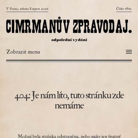
V Praze, sobota 8.srpen 2026
Číslo 7861.
Zobrazit menu
404: Je nám líto, tuto stránku zde
nemáme
Možná byla stránka odstraněna, nebo máte jen špatný