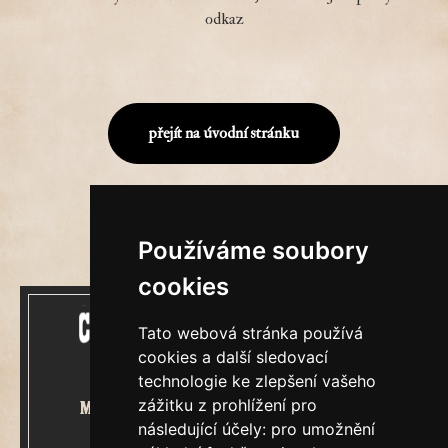
odkaz
přejít na úvodní stránku
Používáme soubory
cookies
Tato webová stránka používá
cookies a další sledovací
technologie ke zlepšení vašeho
zážitku z prohlížení pro
Mecenášem Cimrmanova Zpravodaje
následující účely:
pro umožnění
je společnost