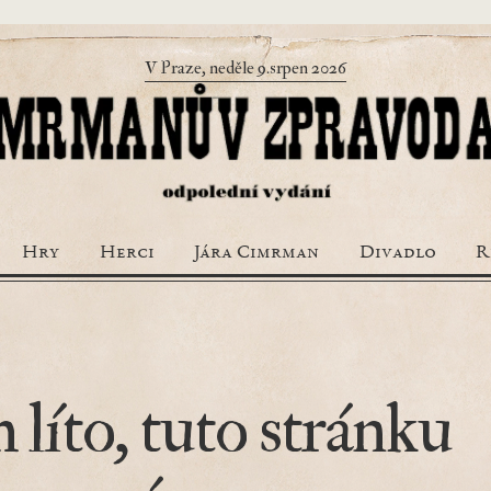
V Praze, neděle 9.srpen 2026
Hry
Herci
Jára Cimrman
Divadlo
R
 líto, tuto stránku