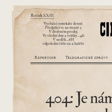
Ročník XXIII.
Vychází osmrkáte denně.
Předplácí se na straně 3.
V drobném prodej.
Ve všední dny a svátky ...4h
V neděli....6H
odpolední číslo za 2 haléře
Repertoir
Telegrafické zprávy
404: Je nám