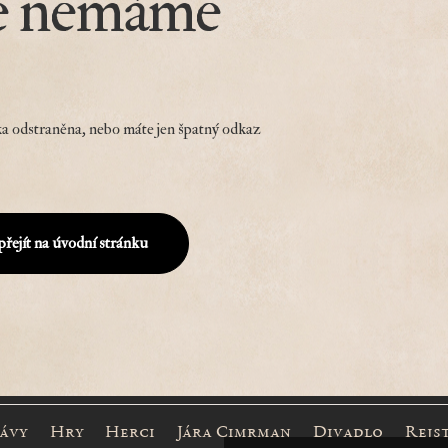
e nemáme
a odstraněna, nebo máte jen špatný odkaz
přejít na úvodní stránku
rávy
Hry
Herci
Jára Cimrman
Divadlo
Rejs