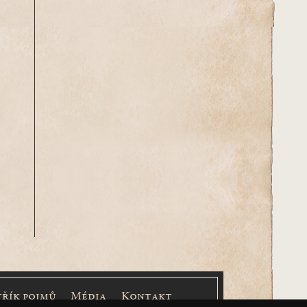
třík pojmů
Média
Kontakt