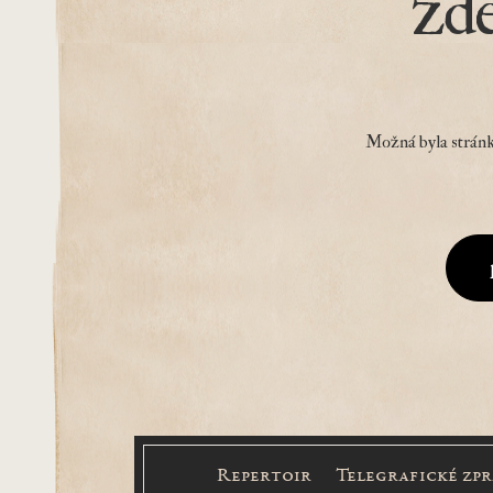
zd
Možná byla stránk
Repertoir
Telegrafické zp