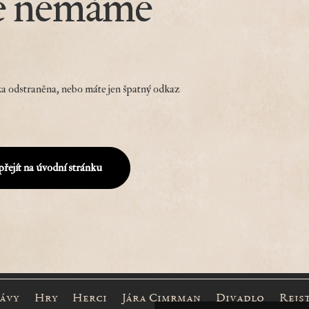
e nemáme
a odstraněna, nebo máte jen špatný odkaz
přejít na úvodní stránku
rávy
Hry
Herci
Jára Cimrman
Divadlo
Rejs