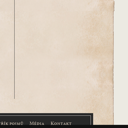
třík pojmů
Média
Kontakt