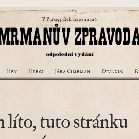
V Praze, pátek 7.srpen 2026
Hry
Herci
Jára Cimrman
Divadlo
R
 líto, tuto stránku