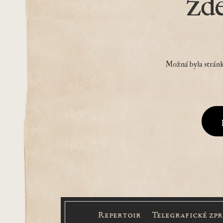
zd
Možná byla stránk
Repertoir
Telegrafické zp