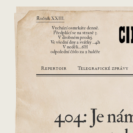
Ročník XXIII.
Vychází osmrkáte denně.
Předplácí se na straně 3.
V drobném prodej.
Ve všední dny a svátky ...4h
V neděli....6H
odpolední číslo za 2 haléře
Repertoir
Telegrafické zprávy
404: Je nám