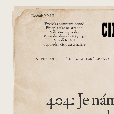
Ročník XXIII.
Vychází osmrkáte denně.
Předplácí se na straně 3.
V drobném prodej.
Ve všední dny a svátky ...4h
V neděli....6H
odpolední číslo za 2 haléře
Repertoir
Telegrafické zprávy
404: Je nám