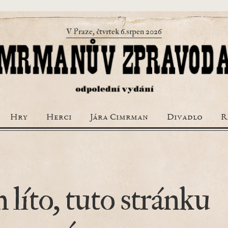
V Praze, čtvrtek 6.srpen 2026
Hry
Herci
Jára Cimrman
Divadlo
R
 líto, tuto stránku