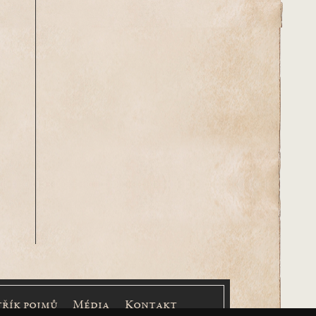
třík pojmů
Média
Kontakt