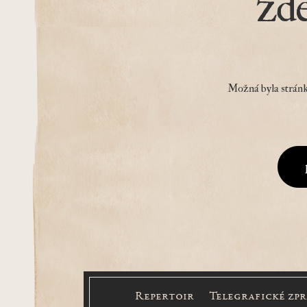
zd
Možná byla stránk
Repertoir
Telegrafické zp