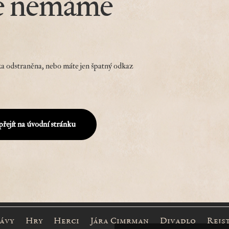
e nemáme
a odstraněna, nebo máte jen špatný odkaz
přejít na úvodní stránku
rávy
Hry
Herci
Jára Cimrman
Divadlo
Rejs