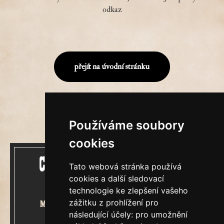
odkaz
přejít na úvodní stránku
Používáme soubory
cookies
Tato webová stránka používá
cookies a další sledovací
technologie ke zlepšení vašeho
zážitku z prohlížení pro
Mecenášem Cimrmanova Zpravodaje
následující účely:
pro umožnění
je společnost