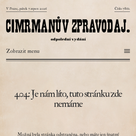
V Praze, pátek 7.srpen 2026
Číslo 7861.
Zobrazit menu
404: Je nám líto, tuto stránku zde
nemáme
Možná byla stránka odstraněna, nebo máte jen špatný