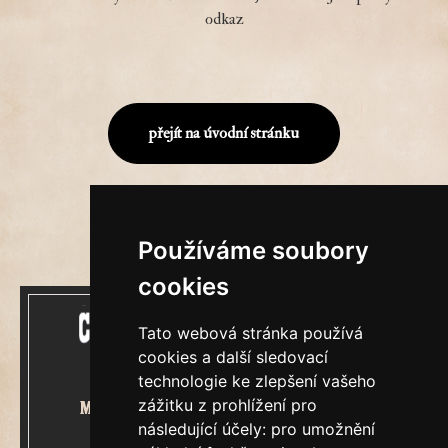
odkaz
přejít na úvodní stránku
Používáme soubory
cookies
Tato webová stránka používá
cookies a další sledovací
technologie ke zlepšení vašeho
zážitku z prohlížení pro
Mecenášem Cimrmanova Zpravodaje
následující účely:
pro umožnění
je společnost