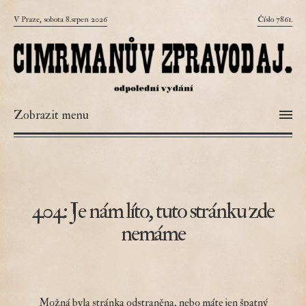
V Praze, sobota 8.srpen 2026
Číslo 7861.
Zobrazit menu
404: Je nám líto, tuto stránku zde
nemáme
Možná byla stránka odstraněna, nebo máte jen špatný