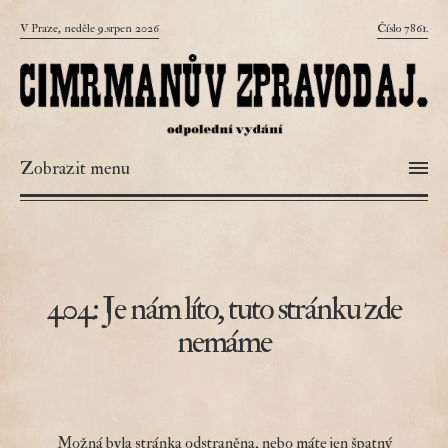
V Praze, neděle 9.srpen 2026
Číslo 7861.
Zobrazit menu
404: Je nám líto, tuto stránku zde
nemáme
Možná byla stránka odstraněna, nebo máte jen špatný