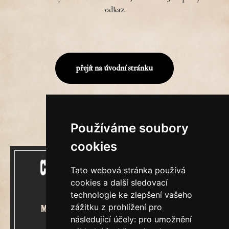
odkaz
přejít na úvodní stránku
Používáme soubory
cookies
Tato webová stránka používá
cookies a další sledovací
technologie ke zlepšení vašeho
zážitku z prohlížení pro
Mecenášem Cimrmanova Zpravodaje
následující účely:
pro umožnění
je společnost