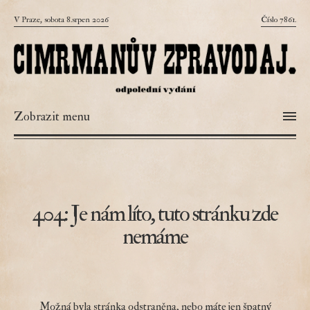
V Praze, sobota 8.srpen 2026
Číslo 7861.
Zobrazit menu
404: Je nám líto, tuto stránku zde
nemáme
Možná byla stránka odstraněna, nebo máte jen špatný