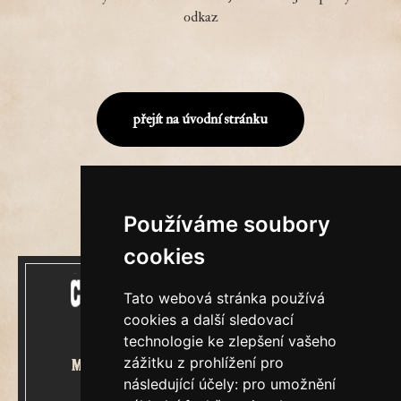
odkaz
přejít na úvodní stránku
Používáme soubory
cookies
Tato webová stránka používá
cookies a další sledovací
technologie ke zlepšení vašeho
zážitku z prohlížení pro
Mecenášem Cimrmanova Zpravodaje
následující účely:
pro umožnění
je společnost