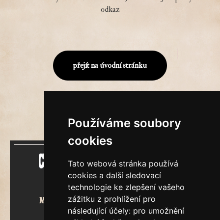
odkaz
přejít na úvodní stránku
Používáme soubory
cookies
Tato webová stránka používá
cookies a další sledovací
technologie ke zlepšení vašeho
zážitku z prohlížení pro
Mecenášem Cimrmanova Zpravodaje
následující účely:
pro umožnění
je společnost