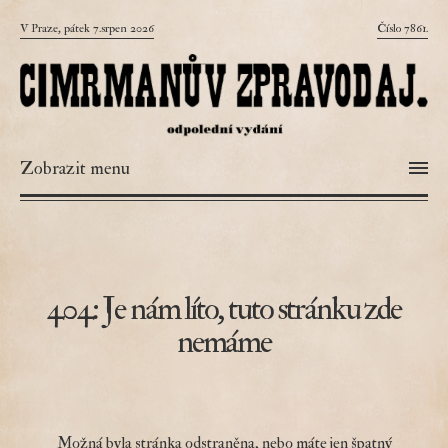
V Praze, pátek 7.srpen 2026
Číslo 7861.
Zobrazit menu
404: Je nám líto, tuto stránku zde
nemáme
Možná byla stránka odstraněna, nebo máte jen špatný