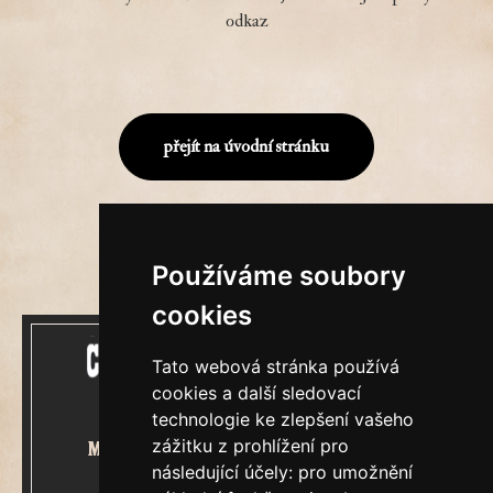
odkaz
přejít na úvodní stránku
Používáme soubory
cookies
Tato webová stránka používá
cookies a další sledovací
technologie ke zlepšení vašeho
zážitku z prohlížení pro
Mecenášem Cimrmanova Zpravodaje
následující účely:
pro umožnění
je společnost