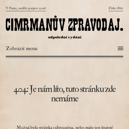
V Praze, neděle 9.srpen 2026
Číslo 7861.
Zobrazit menu
404: Je nám líto, tuto stránku zde
nemáme
Možná byla stránka odstraněna, nebo máte jen špatný