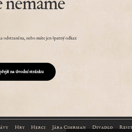
e nemáme
a odstraněna, nebo máte jen špatný odkaz
přejít na úvodní stránku
rávy
Hry
Herci
Jára Cimrman
Divadlo
Rejs