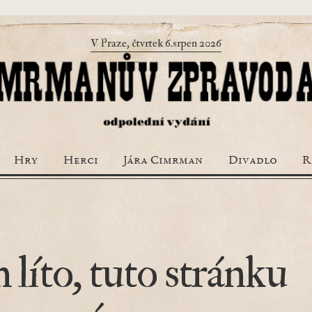
V Praze, čtvrtek 6.srpen 2026
Hry
Herci
Jára Cimrman
Divadlo
R
 líto, tuto stránku