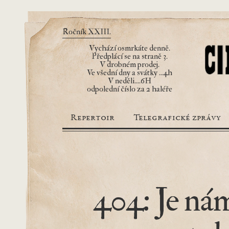
Ročník XXIII.
Vychází osmrkáte denně.
Předplácí se na straně 3.
V drobném prodej.
Ve všední dny a svátky ...4h
V neděli....6H
odpolední číslo za 2 haléře
Repertoir
Telegrafické zprávy
404: Je nám