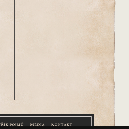
třík pojmů
Média
Kontakt