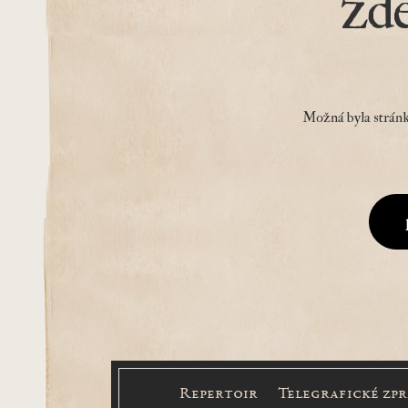
zd
Možná byla stránk
Repertoir
Telegrafické zp