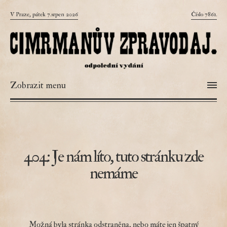
V Praze, pátek 7.srpen 2026
Číslo 7861.
Zobrazit menu
404: Je nám líto, tuto stránku zde
nemáme
Možná byla stránka odstraněna, nebo máte jen špatný