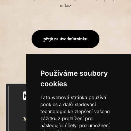
odkaz
přejít na úvodní stránku
Používáme soubory
cookies
Tato webová stránka používá
cookies a další sledovací
technologie ke zlepšení vašeho
zážitku z prohlížení pro
Mecenášem Cimrmanova Zpravodaje
následující účely:
pro umožnění
je společnost