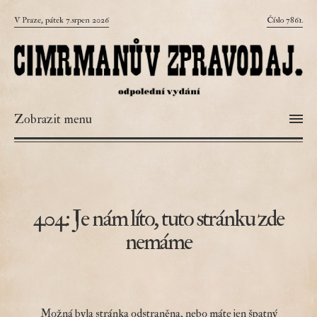
V Praze, pátek 7.srpen 2026
Číslo 7861.
Zobrazit menu
404: Je nám líto, tuto stránku zde
nemáme
Možná byla stránka odstraněna, nebo máte jen špatný