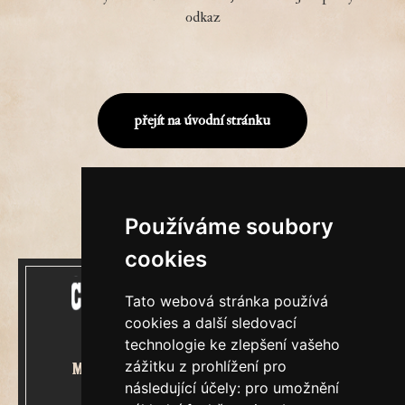
odkaz
přejít na úvodní stránku
Používáme soubory
cookies
Tato webová stránka používá
cookies a další sledovací
technologie ke zlepšení vašeho
zážitku z prohlížení pro
Mecenášem Cimrmanova Zpravodaje
následující účely:
pro umožnění
je společnost