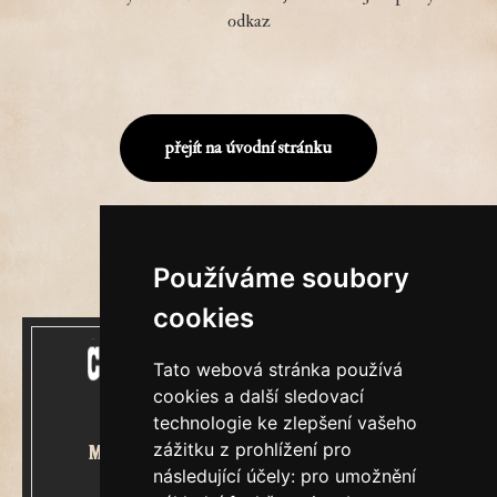
odkaz
přejít na úvodní stránku
Používáme soubory
cookies
Tato webová stránka používá
cookies a další sledovací
technologie ke zlepšení vašeho
zážitku z prohlížení pro
Mecenášem Cimrmanova Zpravodaje
následující účely:
pro umožnění
je společnost