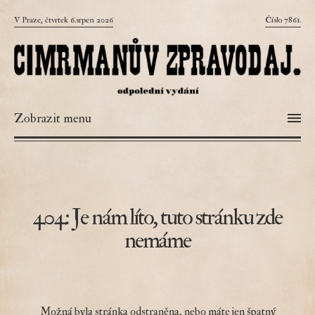
V Praze, čtvrtek 6.srpen 2026
Číslo 7861.
Zobrazit menu
404: Je nám líto, tuto stránku zde
nemáme
Možná byla stránka odstraněna, nebo máte jen špatný