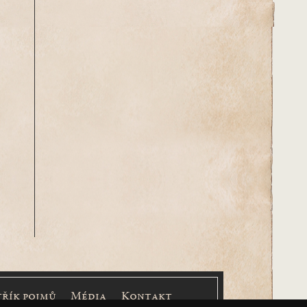
třík pojmů
Média
Kontakt