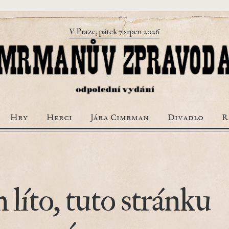
V Praze, pátek 7.srpen 2026
Hry
Herci
Jára Cimrman
Divadlo
R
 líto, tuto stránku