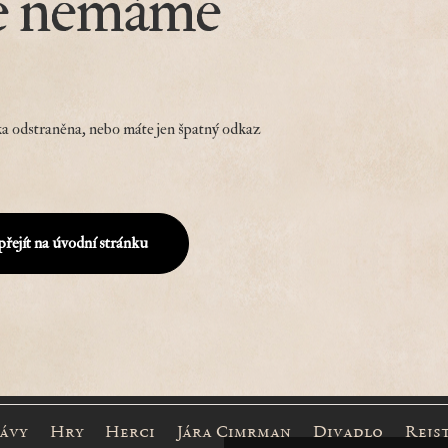
e nemáme
a odstraněna, nebo máte jen špatný odkaz
přejít na úvodní stránku
rávy
Hry
Herci
Jára Cimrman
Divadlo
Rejs