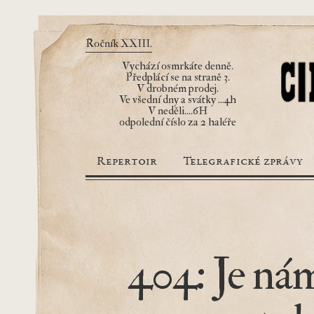
Ročník XXIII.
Vychází osmrkáte denně.
Předplácí se na straně 3.
V drobném prodej.
Ve všední dny a svátky ...4h
V neděli....6H
odpolední číslo za 2 haléře
Repertoir
Telegrafické zprávy
404: Je nám