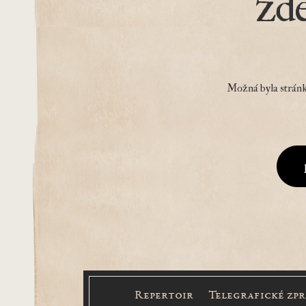
zd
Možná byla stránk
Repertoir
Telegrafické zp