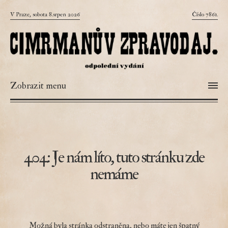
V Praze, sobota 8.srpen 2026
Číslo 7861.
Zobrazit menu
404: Je nám líto, tuto stránku zde
nemáme
Možná byla stránka odstraněna, nebo máte jen špatný