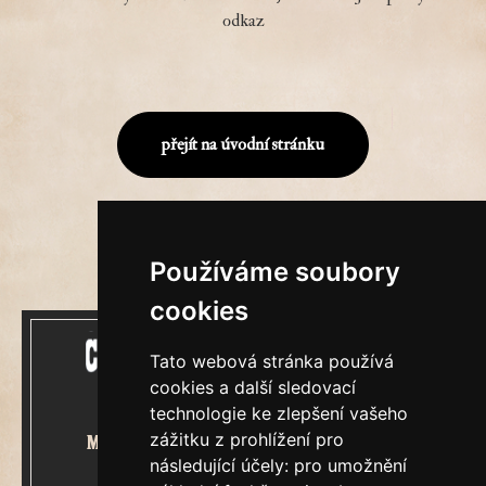
odkaz
přejít na úvodní stránku
Používáme soubory
cookies
Tato webová stránka používá
cookies a další sledovací
technologie ke zlepšení vašeho
zážitku z prohlížení pro
Mecenášem Cimrmanova Zpravodaje
následující účely:
pro umožnění
je společnost