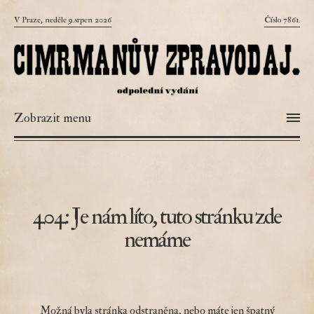
V Praze, neděle 9.srpen 2026
Číslo 7861.
Zobrazit menu
404: Je nám líto, tuto stránku zde
nemáme
Možná byla stránka odstraněna, nebo máte jen špatný