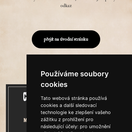
odkaz
přejít na úvodní stránku
Používáme soubory
cookies
Tato webová stránka používá
cookies a další sledovací
technologie ke zlepšení vašeho
zážitku z prohlížení pro
Mecenášem Cimrmanova Zpravodaje
následující účely:
pro umožnění
je společnost