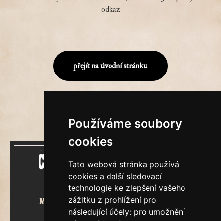
odkaz
přejít na úvodní stránku
Používáme soubory
cookies
Tato webová stránka používá
cookies a další sledovací
technologie ke zlepšení vašeho
zážitku z prohlížení pro
Mecenášem Cimrmanova Zpravodaje
následující účely:
pro umožnění
je společnost