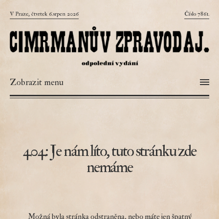
V Praze, čtvrtek 6.srpen 2026
Číslo 7861.
Zobrazit menu
404: Je nám líto, tuto stránku zde
nemáme
Možná byla stránka odstraněna, nebo máte jen špatný