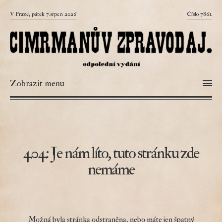
V Praze, pátek 7.srpen 2026
Číslo 7861.
Zobrazit menu
404: Je nám líto, tuto stránku zde
nemáme
Možná byla stránka odstraněna, nebo máte jen špatný