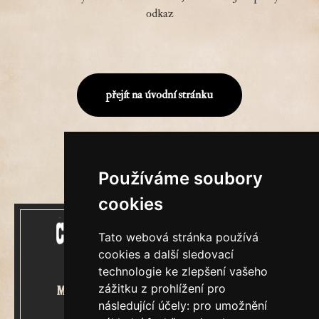
odkaz
přejít na úvodní stránku
Používáme soubory
cookies
Tato webová stránka používá
cookies a další sledovací
technologie ke zlepšení vašeho
zážitku z prohlížení pro
Mecenášem Cimrmanova Zpravodaje
následující účely:
pro umožnění
je společnost