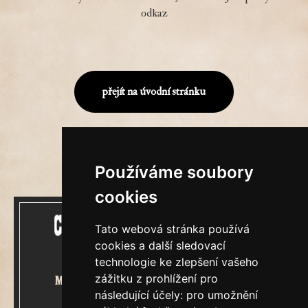
odkaz
přejít na úvodní stránku
Používáme soubory
cookies
Tato webová stránka používá
cookies a další sledovací
technologie ke zlepšení vašeho
zážitku z prohlížení pro
Mecenášem Cimrmanova Zpravodaje
následující účely:
pro umožnění
je společnost