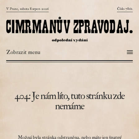
V Praze, sobota 8.srpen 2026
Číslo 7861.
Zobrazit menu
404: Je nám líto, tuto stránku zde
nemáme
Možná byla stránka odstraněna, nebo máte jen špatný