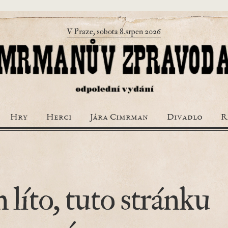
V Praze, sobota 8.srpen 2026
Hry
Herci
Jára Cimrman
Divadlo
R
 líto, tuto stránku