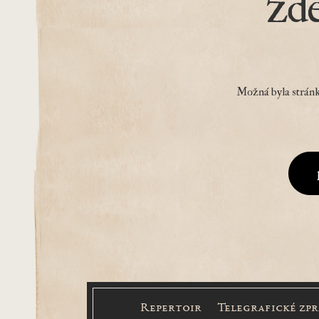
zd
Možná byla stránk
Repertoir
Telegrafické zp