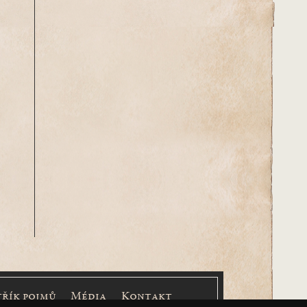
třík pojmů
Média
Kontakt