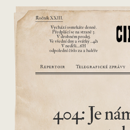
Ročník XXIII.
Vychází osmrkáte denně.
Předplácí se na straně 3.
V drobném prodej.
Ve všední dny a svátky ...4h
V neděli....6H
odpolední číslo za 2 haléře
Repertoir
Telegrafické zprávy
404: Je nám