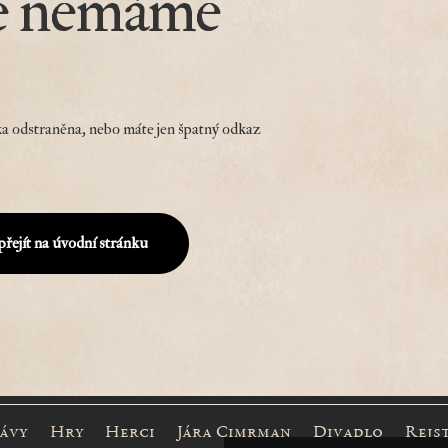
e nemáme
a odstraněna, nebo máte jen špatný odkaz
přejít na úvodní stránku
rávy
Hry
Herci
Jára Cimrman
Divadlo
Rejs