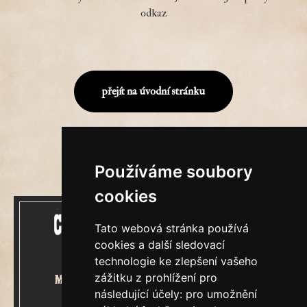
odkaz
přejít na úvodní stránku
Používáme soubory
cookies
Tato webová stránka používá
cookies a další sledovací
technologie ke zlepšení vašeho
zážitku z prohlížení pro
Mecenášem Cimrmanova Zpravodaje
následující účely:
pro umožnění
je společnost