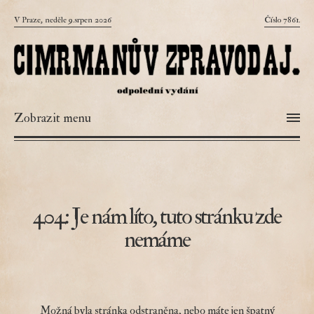
V Praze, neděle 9.srpen 2026
Číslo 7861.
Zobrazit menu
404: Je nám líto, tuto stránku zde
nemáme
Možná byla stránka odstraněna, nebo máte jen špatný