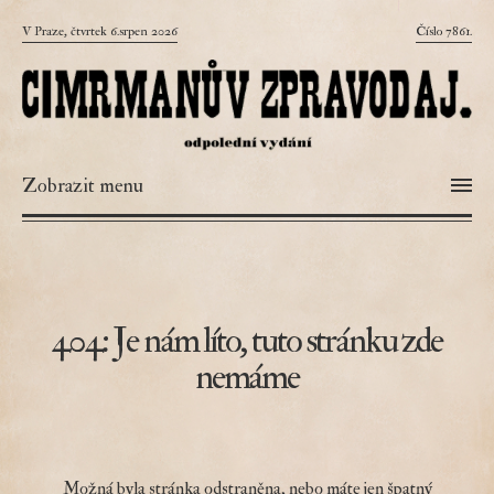
V Praze, čtvrtek 6.srpen 2026
Číslo 7861.
Zobrazit menu
404: Je nám líto, tuto stránku zde
nemáme
Možná byla stránka odstraněna, nebo máte jen špatný