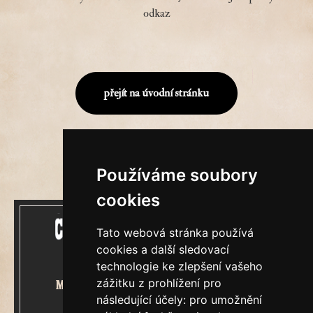
odkaz
přejít na úvodní stránku
Používáme soubory
cookies
Tato webová stránka používá
cookies a další sledovací
technologie ke zlepšení vašeho
zážitku z prohlížení pro
Mecenášem Cimrmanova Zpravodaje
následující účely:
pro umožnění
je společnost