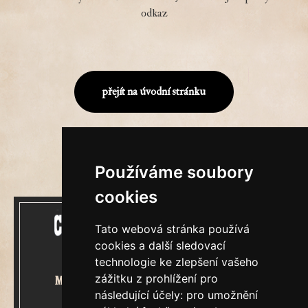
odkaz
přejít na úvodní stránku
Používáme soubory
cookies
Tato webová stránka používá
cookies a další sledovací
technologie ke zlepšení vašeho
zážitku z prohlížení pro
Mecenášem Cimrmanova Zpravodaje
následující účely:
pro umožnění
je společnost