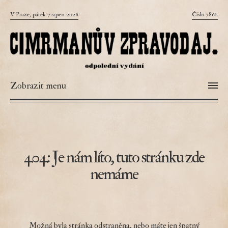
V Praze, pátek 7.srpen 2026
Číslo 7861.
Zobrazit menu
404: Je nám líto, tuto stránku zde
nemáme
Možná byla stránka odstraněna, nebo máte jen špatný