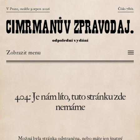
V Praze, neděle 9.srpen 2026
Číslo 7861.
Zobrazit menu
404: Je nám líto, tuto stránku zde
nemáme
Možná byla stránka odstraněna, nebo máte jen špatný