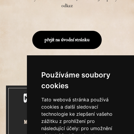
odkaz
přejít na úvodní stránku
Používáme soubory
cookies
Tato webová stránka používá
cookies a další sledovací
technologie ke zlepšení vašeho
zážitku z prohlížení pro
Mecenášem Cimrmanova Zpravodaje
následující účely:
pro umožnění
je společnost