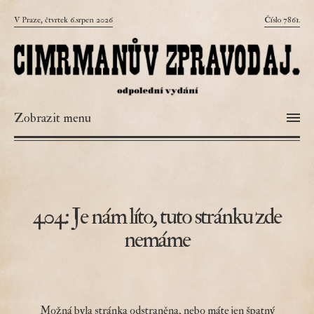
V Praze, čtvrtek 6.srpen 2026
Číslo 7861.
Zobrazit menu
404: Je nám líto, tuto stránku zde
nemáme
Možná byla stránka odstraněna, nebo máte jen špatný