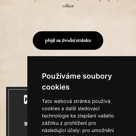
odkaz
přejít na úvodní stránku
Používáme soubory
cookies
Tato webová stránka používá
cookies a další sledovací
technologie ke zlepšení vašeho
zážitku z prohlížení pro
Mecenášem Cimrmanova Zpravodaje
následující účely:
pro umožnění
je společnost