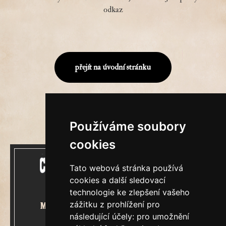
odkaz
přejít na úvodní stránku
Používáme soubory
cookies
Tato webová stránka používá
cookies a další sledovací
technologie ke zlepšení vašeho
zážitku z prohlížení pro
Mecenášem Cimrmanova Zpravodaje
následující účely:
pro umožnění
je společnost