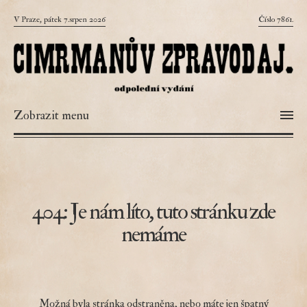
V Praze, pátek 7.srpen 2026
Číslo 7861.
Zobrazit menu
404: Je nám líto, tuto stránku zde
nemáme
Možná byla stránka odstraněna, nebo máte jen špatný