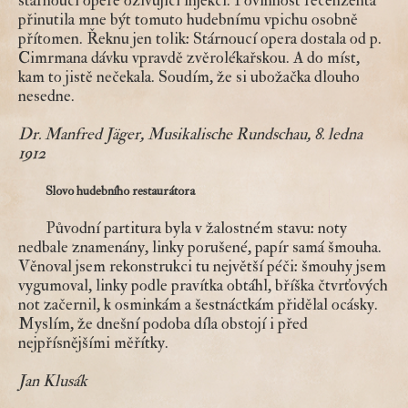
stárnoucí opeře oživující injekci. Povinnost recenzenta 
přinutila mne být tomuto hudebnímu vpichu osobně 
přítomen. Řeknu jen tolik: Stárnoucí opera dostala od p. 
Cimrmana dávku vpravdě zvěrolékařskou. A do míst, 
kam to jistě nečekala. Soudím, že si ubožačka dlouho 
nesedne.
Dr. Manfred Jäger, Musikalische Rundschau, 8. ledna 
1912
Slovo hudebního restaurátora
Původní partitura byla v žalostném stavu: noty 
nedbale znamenány, linky porušené, papír samá šmouha. 
Věnoval jsem rekonstrukci tu největší péči: šmouhy jsem 
vygumoval, linky podle pravítka obtáhl, bříška čtvrťových 
not začernil, k osminkám a šestnáctkám přidělal ocásky. 
Myslím, že dnešní podoba díla obstojí i před 
nejpřísnějšími měřítky.
Jan Klusák