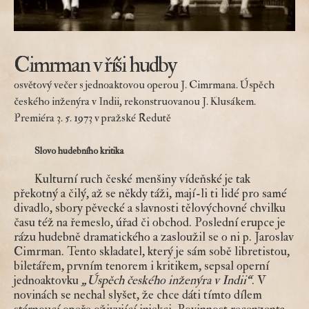
Cimrman v říši hudby
osvětový večer s jednoaktovou operou J. Cimrmana. Úspěch
českého inženýra v Indii, rekonstruovanou J. Klusákem.
Premiéra 3. 5. 1973 v pražské Redutě
Slovo hudebního kritika
Kulturní ruch české menšiny vídeňské je tak 
překotný a čilý, až se někdy táži, mají-li ti lidé pro samé 
divadlo, sbory pěvecké a slavnosti tělovýchovné chvilku 
času též na řemeslo, úřad či obchod. Poslední erupce je 
rázu hudebně dramatického a zasloužil se o ni p. Jaroslav 
Cimrman. Tento skladatel, který je sám sobě libretistou, 
biletářem, prvním tenorem i kritikem, sepsal operní 
jednoaktovku 
„Úspěch českého inženýra v Indii“
. V 
novinách se nechal slyšet, že chce dáti tímto dílem 