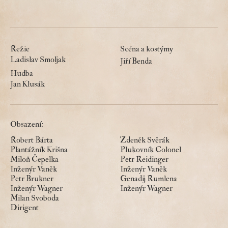
Režie
Scéna a kostýmy
Ladislav Smoljak
Jiří Benda
Hudba
Jan Klusák
Obsazení:
Robert Bárta
Zdeněk Svěrák
Plantážník Krišna
Plukovník Colonel
Miloň Čepelka
Petr Reidinger
Inženýr Vaněk
Inženýr Vaněk
Petr Brukner
Genadij Rumlena
Inženýr Wagner
Inženýr Wagner
Milan Svoboda
Dirigent