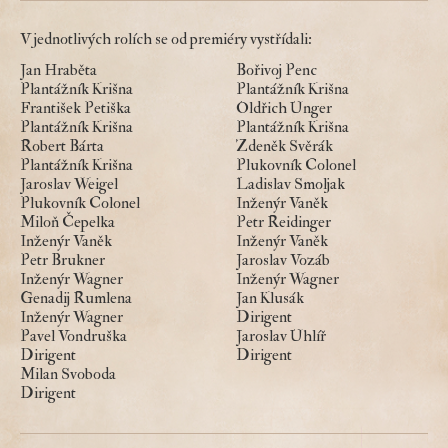
V jednotlivých rolích se od premiéry vystřídali:
Jan Hraběta
Bořivoj Penc
Plantážník Krišna
Plantážník Krišna
František Petiška
Oldřich Unger
Plantážník Krišna
Plantážník Krišna
Robert Bárta
Zdeněk Svěrák
Plantážník Krišna
Plukovník Colonel
Jaroslav Weigel
Ladislav Smoljak
Plukovník Colonel
Inženýr Vaněk
Miloň Čepelka
Petr Reidinger
Inženýr Vaněk
Inženýr Vaněk
Petr Brukner
Jaroslav Vozáb
Inženýr Wagner
Inženýr Wagner
Genadij Rumlena
Jan Klusák
Inženýr Wagner
Dirigent
Pavel Vondruška
Jaroslav Uhlíř
Dirigent
Dirigent
Milan Svoboda
Dirigent