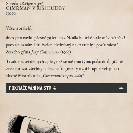
Středa 28.říjen 2026
CIMRMAN V ŘÍŠI HUDBY
19:00
Vážení přátelé,
dnes je to navlas přesně 59 let, co v Nealkoholické hudební vinárně U
pavouka oznámil dr. Evžen Hedvábný nález truhly s pozůstalostí
českého génia
Járy Cimrmana
. (1966)
Trvalo neuvěřitelných 37 let, než se našemu týmu podařilo digitálně
zrestaurovat všechny nalezené fragmenty a zpřístupnit veřejnosti
slavný Mistrův web
„Cimrmanův zpravodaj“
.
POKRAČOVÁNÍ NA STR. 4