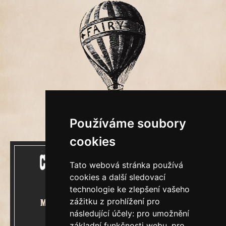
Používáme soubory
cookies
Tato webová stránka používá
cookies a další sledovací
technologie ke zlepšení vašeho
zážitku z prohlížení pro
Mecenášem Cimrmanova Zpravodaje
následující účely:
pro umožnění
je společnost
základní funkčnosti webu
,
pro