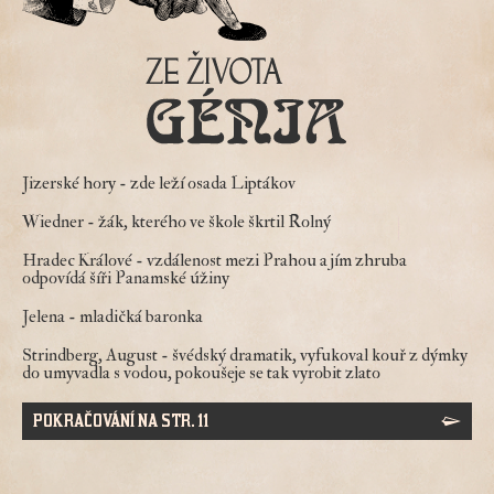
Jizerské hory
- zde leží osada Liptákov
Wiedner
- žák, kterého ve škole škrtil Rolný
Hradec Králové
- vzdálenost mezi Prahou a jím zhruba
odpovídá šíři Panamské úžiny
Jelena
- mladičká baronka
Strindberg, August
- švédský dramatik, vyfukoval kouř z dýmky
do umyvadla s vodou, pokoušeje se tak vyrobit zlato
POKRAČOVÁNÍ NA STR. 11