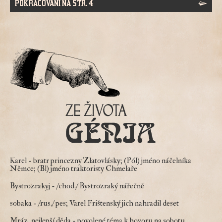
POKRAČOVÁNÍ NA STR. 4
Karel
- bratr princezny Zlatovlásky; (Pól) jméno náčelníka
Němce; (Bl) jméno traktoristy Chmelaře
Bystrozrakyj
- /chod./ Bystrozraký nářečně
sobaka
- /rus./ pes; Varel Frištenský jich nahradil deset
Mráz, nejlepší děda
- povolené téma k hovoru na sobotu