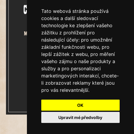
Tato webová stránka používá
cookies a další sledovací
technologie ke zlepšení vašeho
zážitku z prohlížení pro
Mecenášem Cimrmanova Zpravodaje
následující účely:
pro umožnění
je společnost
základní funkčnosti webu
,
pro
lepší zážitek z webu
,
pro měření
vašeho zájmu o naše produkty a
služby a pro personalizaci
marketingových interakcí
,
chcete-
&
Restaurátorský tým
li zobrazovat reklamy které jsou
pro vás relevantnější
.
Ročník XXIII.
V Praze, čtvrtek 6.srpen 2026
OK
Číslo 7861.
Upravit mé předvolby
Update cookies preferences