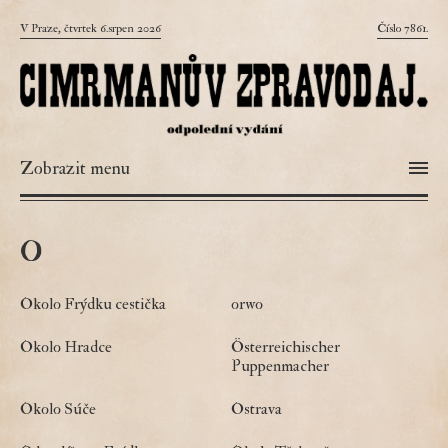
V Praze, čtvrtek 6.srpen 2026
Číslo 7861.
Zobrazit menu
o
Okolo Frýdku cestička
orwo
Okolo Hradce
Österreichischer
Puppenmacher
Okolo Súče
Ostrava