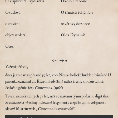
O kuplířce z Frýdlantu
Okolo Třeboně
Osudová
O třinácti tchýních
oktaváni
osvětový dozorce
objev století
Olda Dynamit
Otec
Stránkování
1
2
Vážení přátelé,
dnes je to navlas přesně 59 let, co v Nealkoholické hudební vinárně U
pavouka oznámil dr. Evžen Hedvábný nález truhly s pozůstalostí
českého génia
Járy Cimrmana
. (1966)
Trvalo neuvěřitelných 37 let, než se našemu týmu podařilo digitálně
zrestaurovat všechny nalezené fragmenty a zpřístupnit veřejnosti
slavný Mistrův web
„Cimrmanův zpravodaj“
.