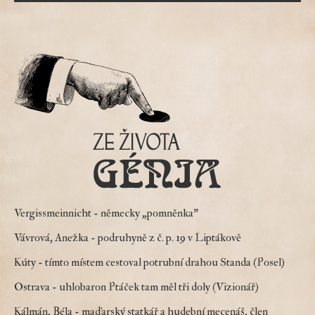
Vergissmeinnicht
- německy „pomněnka"
Vávrová, Anežka
- podruhyně z č. p. 19 v Liptákově
Kúty
- tímto místem cestoval potrubní drahou Standa (Posel)
Ostrava
- uhlobaron Ptáček tam měl tři doly (Vizionář)
Kálmán, Béla
- maďarský statkář a hudební mecenáš, člen