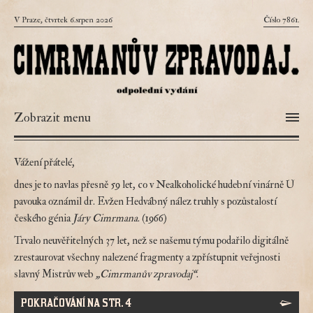
V Praze, čtvrtek 6.srpen 2026
Číslo 7861.
Zobrazit menu
Vážení přátelé,
dnes je to navlas přesně 59 let, co v Nealkoholické hudební vinárně U
pavouka oznámil dr. Evžen Hedvábný nález truhly s pozůstalostí
českého génia
Járy Cimrmana
. (1966)
Trvalo neuvěřitelných 37 let, než se našemu týmu podařilo digitálně
zrestaurovat všechny nalezené fragmenty a zpřístupnit veřejnosti
slavný Mistrův web
„Cimrmanův zpravodaj“
.
POKRAČOVÁNÍ NA STR. 4