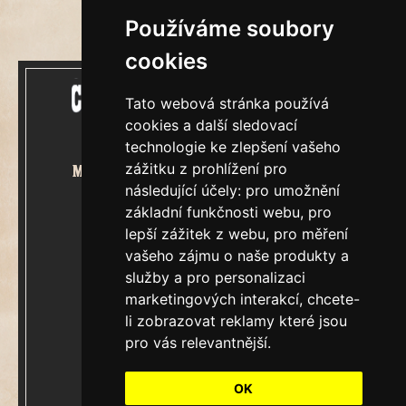
Používáme soubory
cookies
Tato webová stránka používá
cookies a další sledovací
technologie ke zlepšení vašeho
zážitku z prohlížení pro
Mecenášem Cimrmanova Zpravodaje
následující účely:
pro umožnění
je společnost
základní funkčnosti webu
,
pro
lepší zážitek z webu
,
pro měření
vašeho zájmu o naše produkty a
služby a pro personalizaci
marketingových interakcí
,
chcete-
&
Restaurátorský tým
li zobrazovat reklamy které jsou
pro vás relevantnější
.
Ročník XXIII.
V Praze, pátek 7.srpen 2026
OK
Číslo 7861.