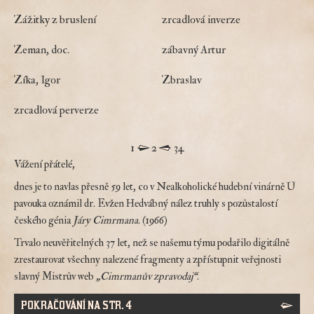
Zážitky z bruslení
zrcadlová inverze
Zeman, doc.
zábavný Artur
Zíka, Igor
Zbraslav
zrcadlová perverze
Stránkování
1
2
3
4
Vážení přátelé,
dnes je to navlas přesně 59 let, co v Nealkoholické hudební vinárně U
pavouka oznámil dr. Evžen Hedvábný nález truhly s pozůstalostí
českého génia
Járy Cimrmana
. (1966)
Trvalo neuvěřitelných 37 let, než se našemu týmu podařilo digitálně
zrestaurovat všechny nalezené fragmenty a zpřístupnit veřejnosti
slavný Mistrův web
„Cimrmanův zpravodaj“
.
POKRAČOVÁNÍ NA STR. 4