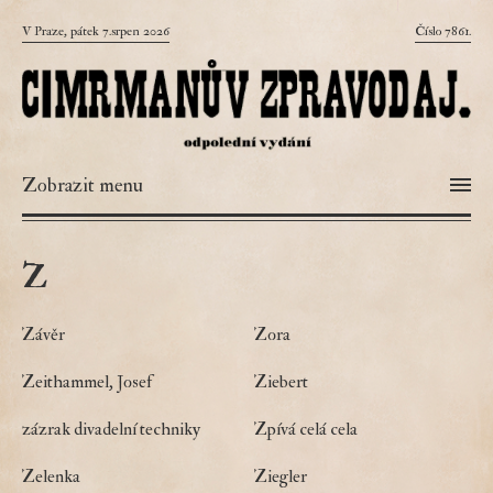
V Praze, pátek 7.srpen 2026
Číslo 7861.
Zobrazit menu
z
Závěr
Zora
Zeithammel, Josef
Ziebert
zázrak divadelní techniky
Zpívá celá cela
Zelenka
Ziegler