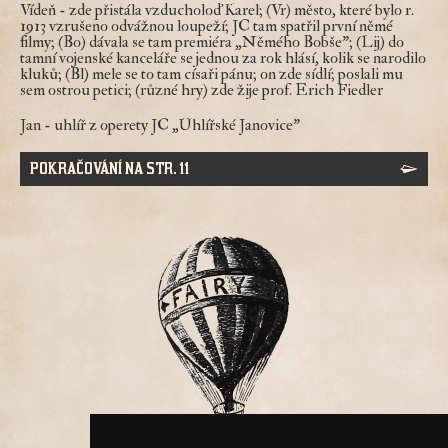
Vídeň
- zde přistála vzducholoď Karel; (Vr) město, které bylo r.
1913 vzrušeno odvážnou loupeží; JC tam spatřil první němé
filmy; (Bo) dávala se tam premiéra „Němého Bobše"; (Lij) do
tamní vojenské kanceláře se jednou za rok hlásí, kolik se narodilo
kluků; (Bl) mele se to tam císaři pánu; on zde sídlí; poslali mu
sem ostrou petici; (různé hry) zde žije prof. Erich Fiedler
Jan
- uhlíř z operety JC „Uhlířské Janovice"
POKRAČOVÁNÍ NA STR. 11