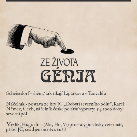
Scheissdorf
- /něm./ tak říkají Liptákovu v Tanvaldu
Náčelník
- postava ze hry JC „Dobytí severního pólu", Karel
Němec, Čech, náčelník české polární výpravy; 5.4.1909 dobyl
severní pól
Myslík, Hugo dr.
- (Akt, Ho, Vr) proslulý polabský veterinář,
přítel JC; snad jen on něco tušil