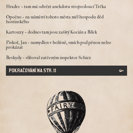
Hradec
- tam má odvézt anekdotu strojvedoucí Trčka
Opočno
- na náměstí tohoto města měl hospodu děd
hostinského
Kartouzy
- dodnes tam jsou zašitý Kocián a Bílek
Piskoř, Jan
- namydlen v holírně, smích pod pěnou nelze
prokázat
Beskydy
- sliboval zatčeným inspektor Schirz
POKRAČOVÁNÍ NA STR. 11