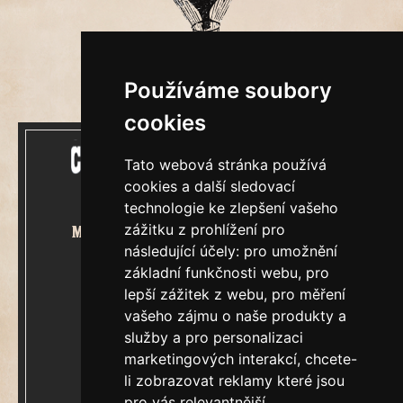
Používáme soubory
cookies
Tato webová stránka používá
cookies a další sledovací
technologie ke zlepšení vašeho
zážitku z prohlížení pro
Mecenášem Cimrmanova Zpravodaje
následující účely:
pro umožnění
je společnost
základní funkčnosti webu
,
pro
lepší zážitek z webu
,
pro měření
vašeho zájmu o naše produkty a
služby a pro personalizaci
marketingových interakcí
,
chcete-
&
Restaurátorský tým
li zobrazovat reklamy které jsou
pro vás relevantnější
.