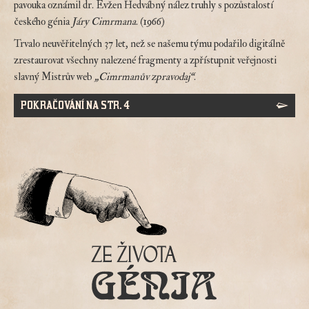
pavouka oznámil dr. Evžen Hedvábný nález truhly s pozůstalostí
českého génia
Járy Cimrmana
. (1966)
Trvalo neuvěřitelných 37 let, než se našemu týmu podařilo digitálně
zrestaurovat všechny nalezené fragmenty a zpřístupnit veřejnosti
slavný Mistrův web
„Cimrmanův zpravodaj“
.
POKRAČOVÁNÍ NA STR. 4