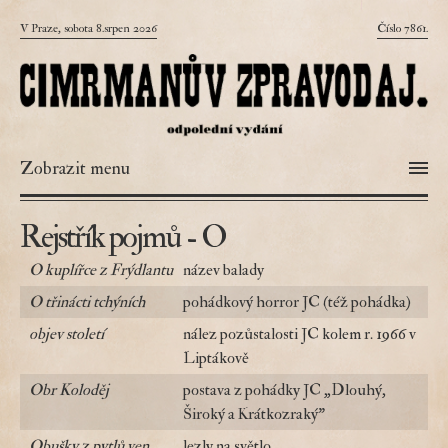
V Praze, sobota 8.srpen 2026
Číslo 7861.
Zobrazit menu
Rejstřík pojmů - O
O kuplířce z Frýdlantu
název balady
O třinácti tchýních
pohádkový horror JC (též pohádka)
objev století
nález pozůstalosti JC kolem r. 1966 v
Liptákově
Obr Koloděj
postava z pohádky JC „Dlouhý,
Široký a Krátkozraký"
Obušky z pytlů ven
lezly na světlo