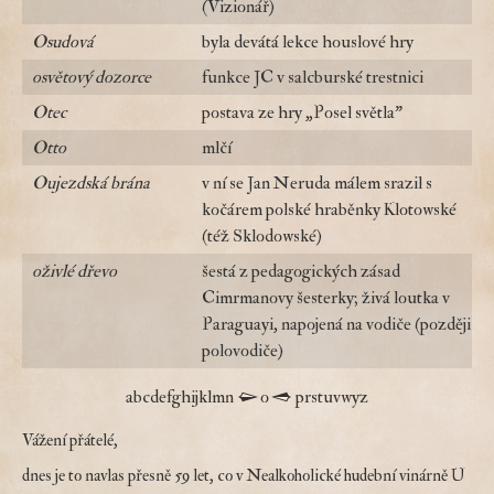
(Vizionář)
Osudová
byla devátá lekce houslové hry
osvětový dozorce
funkce JC v salcburské trestnici
Otec
postava ze hry „Posel světla"
Otto
mlčí
Oujezdská brána
v ní se Jan Neruda málem srazil s
kočárem polské hraběnky Klotowské
(též Sklodowské)
oživlé dřevo
šestá z pedagogických zásad
Cimrmanovy šesterky; živá loutka v
Paraguayi, napojená na vodiče (později
polovodiče)
a
b
c
d
e
f
g
h
i
j
k
l
m
n
o
p
r
s
t
u
v
w
y
z
Vážení přátelé,
dnes je to navlas přesně 59 let, co v Nealkoholické hudební vinárně U