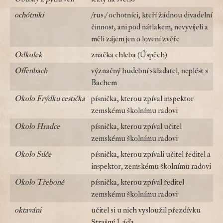
ochótniki
/rus./ ochotníci, kteří žádnou divadelní
činnost, ani pod nátlakem, nevyvíjeli a
měli zájem jen o lovení zvěře
Odkolek
značka chleba (Úspěch)
Offenbach
význačný hudební skladatel, neplést s
Bachem
Okolo Frýdku cestička
písnička, kterou zpíval inspektor
zemskému školnímu radovi
Okolo Hradce
písnička, kterou zpíval učitel
zemskému školnímu radovi
Okolo Súče
písnička, kterou zpívali učitel ředitel a
inspektor, zemskému školnímu radovi
Okolo Třeboně
písnička, kterou zpíval ředitel
zemskému školnímu radovi
oktaváni
učitel si u nich vysloužil přezdívku
Strašný Láďa