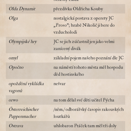
Olda Dynamit
přezdívka Oldřicha Kouby
Olga
nostalgická postava z operety JC
„Proso"; hrabě Nikolič ji bere do
vzducholodi
Olympijské hry
JC se jich zúčastnil jen jako velmi
zanícený divák
omyl
základní pojem našeho poznání dle JC
Opočno
na náměstí tohoto města měl hospodu
děd hostinského
opožděná vykládka
nešvar
vagonů
orwo
na tom dělal své děti učitel Pýcha
Österreichischer
/něm./ odborářský časopis rakouských
Puppenmacher
loutkářů
Ostrava
uhlobaron Ptáček tam měl tři doly