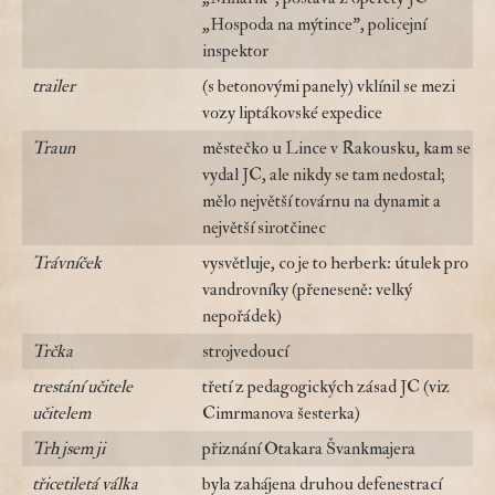
„Hospoda na mýtince", policejní
inspektor
trailer
(s betonovými panely) vklínil se mezi
vozy liptákovské expedice
Traun
městečko u Lince v Rakousku, kam se
vydal JC, ale nikdy se tam nedostal;
mělo největší továrnu na dynamit a
největší sirotčinec
Trávníček
vysvětluje, co je to herberk: útulek pro
vandrovníky (přeneseně: velký
nepořádek)
Trčka
strojvedoucí
trestání učitele
třetí z pedagogických zásad JC (viz
učitelem
Cimrmanova šesterka)
Trh jsem ji
přiznání Otakara Švankmajera
třicetiletá válka
byla zahájena druhou defenestrací