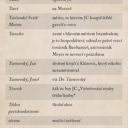
Turci
na Moravě
Turčanský Svätý
město, ve kterém JC koupil štíhlé
Martin
gazelí e-ovce
Turecko
země s hlavním městem Istambulem;
je to hospodářství; odtud se právě vrací
továrník Bierhanzel, ani továrník
Meyer se nevrací s prázdnou
Turnovský, Jan
drobný krejčí z Klánovic, který nikoho
nezaměstnával
Turnovský, Josef
viz Dr. Turnovský
Tvaroh
žák ze hry JC „Vyšetřování ztráty
třídní knihy"
Týden
školní akce
pravdomluvnosti
tyrana
mučící zařízení