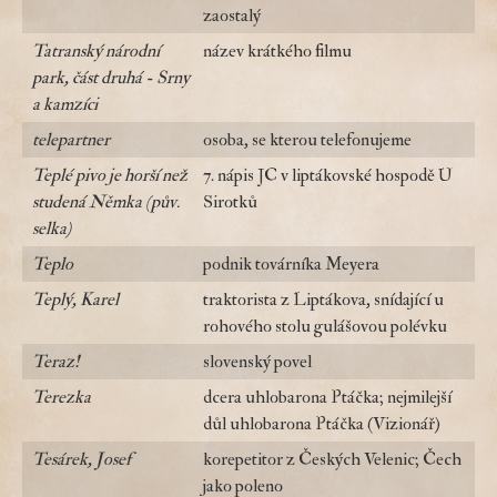
zaostalý
Tatranský národní
název krátkého filmu
park, část druhá - Srny
a kamzíci
telepartner
osoba, se kterou telefonujeme
Teplé pivo je horší než
7. nápis JC v liptákovské hospodě U
studená Němka (pův.
Sirotků
selka)
Teplo
podnik továrníka Meyera
Teplý, Karel
traktorista z Liptákova, snídající u
rohového stolu gulášovou polévku
Teraz!
slovenský povel
Terezka
dcera uhlobarona Ptáčka; nejmilejší
důl uhlobarona Ptáčka (Vizionář)
Tesárek, Josef
korepetitor z Českých Velenic; Čech
jako poleno