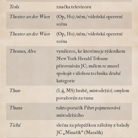
Tesla
značka televizoru
Theater an der Wien
(Op, Ho) /něm./ vídeňská operetní
scéna
Theater an der Wien
(Op, Ho) /něm./ vídeňská operetní
scéna
Thomas, Alva
vynálezce, ke kterému je týdeníkem
New York Herald Tribune
přirovnáván JC; málem se musel
spokojit s úlohou technika druhé
kategorie
Thun
(Lij, MS) hrabě, místodržící; omylem
považován za tunu
Thuna
takto poručík Pihrt pojmenovává
místodržícího
Tichá
slečna za přepážkou záložny z balady
JC „Minařík" (Maralík)