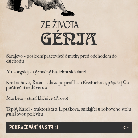
Sarajevo
- poslední pracoviště Smrtky před odchodem do
důchodu
Musorgskij
- význačný hudební skladatel
Kreibichová, Rosa
- vdova po prof Leo Kreibichovi, přijala JC s
počáteční nedůvěrou
Markéta
- stará klíčnice (Proso)
Teplý, Karel
- traktorista z Liptákova, snídající u rohového stolu
gulášovou polévku
POKRAČOVÁNÍ NA STR. 11