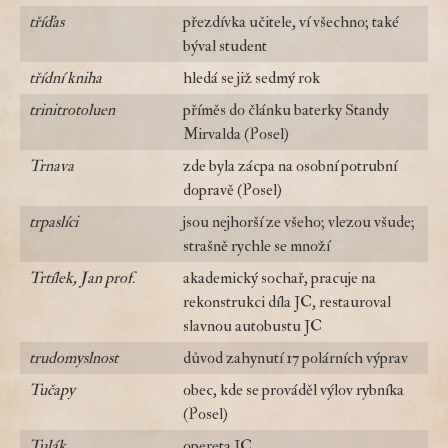
tříďas
přezdívka učitele, ví všechno; také
býval student
třídní kniha
hledá se již sedmý rok
trinitrotoluen
příměs do článku baterky Standy
Mirvalda (Posel)
Trnava
zde byla zácpa na osobní potrubní
dopravě (Posel)
trpaslíci
jsou nejhorší ze všeho; vlezou všude;
strašně rychle se množí
Trtílek, Jan prof.
akademický sochař, pracuje na
rekonstrukci díla JC, restauroval
slavnou autobustu JC
trudomyslnost
důvod zahynutí 17 polárních výprav
Tučapy
obec, kde se prováděl výlov rybníka
(Posel)
Tulák
opereta JC