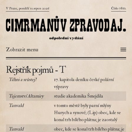
V Praze, pondělí 10.srpen 2026
Číslo 7861.
Zobrazit menu
Rejstřík pojmů - T
Táhni a srůstej!
17. kapitola deníku české polární
výpravy
Tajemství Altamiry
studie akademika Šmejdila
Tanvald
v tomto městě byly parní mlýny
Hurych a synové; (Lip) obec, kde se
konal trh bílého plátna; je zaostalý
Tanvald
obec, kde se konal trh bílého plátna; je