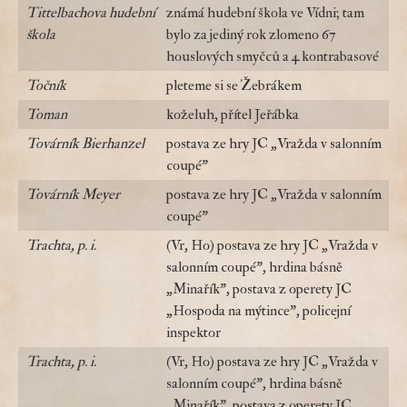
Tittelbachova hudební
známá hudební škola ve Vídni; tam
škola
bylo za jediný rok zlomeno 67
houslových smyčců a 4 kontrabasové
Točník
pleteme si se Žebrákem
Toman
koželuh, přítel Jeřábka
Továrník Bierhanzel
postava ze hry JC „Vražda v salonním
coupé"
Továrník Meyer
postava ze hry JC „Vražda v salonním
coupé"
Trachta, p. i.
(Vr, Ho) postava ze hry JC „Vražda v
salonním coupé", hrdina básně
„Minařík", postava z operety JC
„Hospoda na mýtince", policejní
inspektor
Trachta, p. i.
(Vr, Ho) postava ze hry JC „Vražda v
salonním coupé", hrdina básně
„Minařík", postava z operety JC