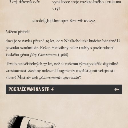
Tyrš, Miroslav dr.
vynálezce stoje rozkročného s rukama
v týl
a
b
c
d
e
f
g
h
i
j
k
l
m
n
o
p
r
s
t
u
v
w
y
z
Vážení přátelé,
dnes je to navlas přesně 59 let, co v Nealkoholické hudební vinárně U
pavouka oznámil dr. Evžen Hedvábný nález truhly s pozůstalostí
českého génia
Járy Cimrmana
. (1966)
Trvalo neuvěřitelných 37 let, než se našemu týmu podařilo digitálně
zrestaurovat všechny nalezené fragmenty a zpřístupnit veřejnosti
slavný Mistrův web
„Cimrmanův zpravodaj“
.
POKRAČOVÁNÍ NA STR. 4