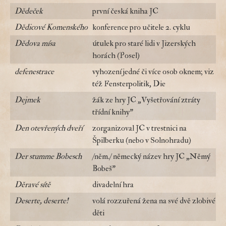
Dědeček
první česká kniha JC
Dědicové Komenského
konference pro učitele 2. cyklu
Dědova mísa
útulek pro staré lidi v Jizerských
horách (Posel)
defenestrace
vyhození jedné či více osob oknem; viz
též Fensterpolitik, Die
Dejmek
žák ze hry JC „Vyšetřování ztráty
třídní knihy"
Den otevřených dveří
zorganizoval JC v trestnici na
Špilberku (nebo v Solnohradu)
Der stumme Bobesch
/něm./ německý název hry JC „Němý
Bobeš"
Děravé sítě
divadelní hra
Deserte, deserte!
volá rozzuřená žena na své dvě zlobivé
děti