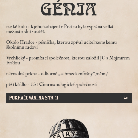
ruské kolo
- k jeho zahájení v Prátru byla vypsána velká
mezinárodní soutěž
Okolo Hradce
- písnička, kterou zpíval učitel zemskému
školnímu radovi
Vrchlický
- promítací společnost, kterou založil JC s Mojmírem
Frídou
návnadná prkna
- odborně „schmeckenfošny" /něm./
pěší křídlo
- část Cimrmanologické společnosti
POKRAČOVÁNÍ NA STR. 11