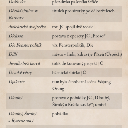
Dešťovka
přezdívka pašeráka Göče
Dětská útulna sv.
útulek pro sirotky po dělostřelcích
Barbory
dialektická dvojtečka
tou JC spojil dvě teorie
Dickson
postava z operety JC „Proso"
Die Fensterpolitik
viz Fensterpolitik, Die
Dillí
město v Indii; zdraví je Plzeň (Úspěch)
divadlo bez herců
tolik diskutovaný projekt JC
Divoké větry
básnická sbírka JC
Djakarta
tam byla činoherní scéna Wajang
Orang
Dlouhý
postava z pohádky JC „Dlouhý,
Široký a Krátkozraký"; umřel
Dlouhý, Široký
pohádka
a Bystrozraký