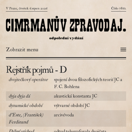
V Praze, čtvrtek 6.srpen 2026
Číslo 7861.
Zobrazit menu
Rejstřík pojmů - D
dvojtečkový operátor
spojení dvou filozofických teorií JC a
F. C. Bohlena
dyja dyja dá
akustická konstanta JC
dynamické období
výtvarné období JC
d'Este, (František)
arcivévoda
Ferdinand
Dálný východ
odtud telegrafovala dvojčata