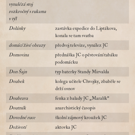
vynalézá stoj
rozkročný s rukama
v týl
Dolánky
zastávka expedice do Liptákova,
konala se tam svatba
domácí živé obrazy
předvoj televize, vynález JC
Domovina
přednáška JC o pěstování tabáku
podomácku
Don Šajn
typ baterky Standy Mirvalda
Doubek
kolega učitele Chvojky, zbaběle se
drží osnov
Doubrava
fenka z balady JC „Maralík"
Doutnák
anarchistický časopis
Dovedné ruce
školní zájmový kroužek JC
Doživotí
aktovka JC