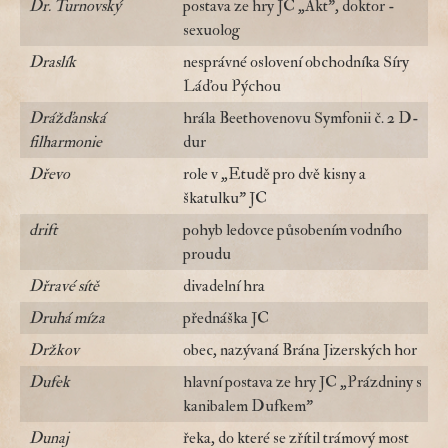
Dr. Turnovský
postava ze hry JC „Akt", doktor -
sexuolog
Draslík
nesprávné oslovení obchodníka Síry
Láďou Pýchou
Drážďanská
hrála Beethovenovu Symfonii č. 2 D-
filharmonie
dur
Dřevo
role v „Etudě pro dvě kisny a
škatulku" JC
drift
pohyb ledovce působením vodního
proudu
Dřravé sítě
divadelní hra
Druhá míza
přednáška JC
Držkov
obec, nazývaná Brána Jizerských hor
Dufek
hlavní postava ze hry JC „Prázdniny s
kanibalem Dufkem"
Dunaj
řeka, do které se zřítil trámový most