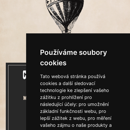
Používáme soubory
cookies
Tato webová stránka používá
cookies a další sledovací
technologie ke zlepšení vašeho
zážitku z prohlížení pro
Mecenášem Cimrmanova Zpravodaje
následující účely:
pro umožnění
je společnost
základní funkčnosti webu
,
pro
lepší zážitek z webu
,
pro měření
vašeho zájmu o naše produkty a