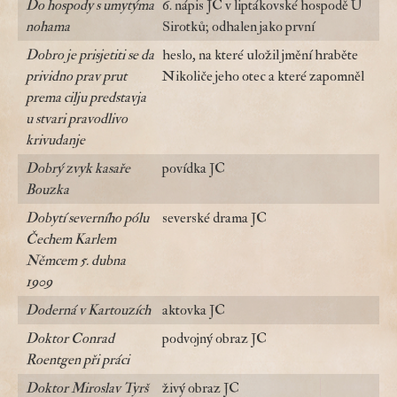
Do hospody s umytýma
6. nápis JC v liptákovské hospodě U
nohama
Sirotků; odhalen jako první
Dobro je prisjetiti se da
heslo, na které uložil jmění hraběte
prividno prav prut
Nikoliče jeho otec a které zapomněl
prema cilju predstavja
u stvari pravodlivo
krivudanje
Dobrý zvyk kasaře
povídka JC
Bouzka
Dobytí severního pólu
severské drama JC
Čechem Karlem
Němcem 5. dubna
1909
Doderná v Kartouzích
aktovka JC
Doktor Conrad
podvojný obraz JC
Roentgen při práci
Doktor Miroslav Tyrš
živý obraz JC