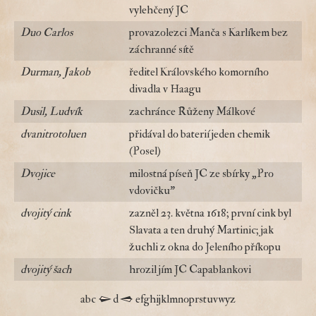
vylehčený JC
Duo Carlos
provazolezci Manča s Karlíkem bez
záchranné sítě
Durman, Jakob
ředitel Královského komorního
divadla v Haagu
Dusil, Ludvík
zachránce Růženy Málkové
dvanitrotoluen
přidával do baterií jeden chemik
(Posel)
Dvojice
milostná píseň JC ze sbírky „Pro
vdovičku"
dvojitý cink
zazněl 23. května 1618; první cink byl
Slavata a ten druhý Martinic; jak
žuchli z okna do Jeleního příkopu
dvojitý šach
hrozil jím JC Capablankovi
a
b
c
d
e
f
g
h
i
j
k
l
m
n
o
p
r
s
t
u
v
w
y
z