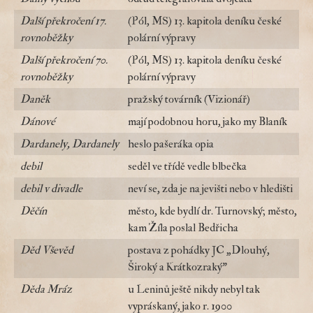
Další překročení 17.
(Pól, MS) 13. kapitola deníku české
rovnoběžky
polární výpravy
Další překročení 70.
(Pól, MS) 13. kapitola deníku české
rovnoběžky
polární výpravy
Daněk
pražský továrník (Vizionář)
Dánové
mají podobnou horu, jako my Blaník
Dardanely, Dardanely
heslo pašeráka opia
debil
seděl ve třídě vedle blbečka
debil v divadle
neví se, zda je na jevišti nebo v hledišti
Děčín
město, kde bydlí dr. Turnovský; město,
kam Žíla poslal Bedřicha
Děd Vševěd
postava z pohádky JC „Dlouhý,
Široký a Krátkozraký"
Děda Mráz
u Leninů ještě nikdy nebyl tak
vypráskaný, jako r. 1900