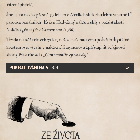
Vážení přátelé,
dnes je to navlas přesně 59 let, co v Nealkoholické hudební vinárně U
pavouka oznámil dr. Evžen Hedvábný nález truhly s pozůstalostí
českého génia
Járy Cimrmana
. (1966)
Trvalo neuvěřitelných 37 let, než se našemu týmu podařilo digitálně
zrestaurovat všechny nalezené fragmenty a zpřístupnit veřejnosti
slavný Mistrův web
„Cimrmanův zpravodaj“
.
POKRAČOVÁNÍ NA STR. 4