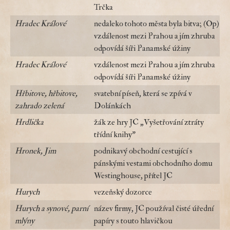
Trčka
Hradec Králové
nedaleko tohoto města byla bitva; (Op)
vzdálenost mezi Prahou a jím zhruba
odpovídá šíři Panamské úžiny
Hradec Králové
vzdálenost mezi Prahou a jím zhruba
odpovídá šíři Panamské úžiny
Hřbitove, hřbitove,
svatební píseň, která se zpívá v
zahrado zelená
Dolánkách
Hrdlička
žák ze hry JC „Vyšetřování ztráty
třídní knihy"
Hronek, Jim
podnikavý obchodní cestující s
pánskými vestami obchodního domu
Westinghouse, přítel JC
Hurych
vezeňský dozorce
Hurych a synové, parní
název firmy, JC používal čisté úřední
mlýny
papíry s touto hlavičkou