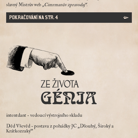
slavný Mistrův web
„Cimrmanův zpravodaj“
.
POKRAČOVÁNÍ NA STR. 4
intentdant
- vedoucí výstrojního skladu
Děd Vševěd
- postava z pohádky JC „Dlouhý, Široký a
Krátkozraký"