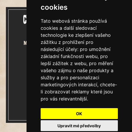
cookies
Tato webová stránka používá
cookies a další sledovací
technologie ke zlepšení vašeho
zážitku z prohlížení pro
Mecenášem Cimrmanova Zpravodaje
následující účely:
pro umožnění
je společnost
základní funkčnosti webu
,
pro
lepší zážitek z webu
,
pro měření
vašeho zájmu o naše produkty a
služby a pro personalizaci
marketingových interakcí
,
chcete-
&
Restaurátorský tým
li zobrazovat reklamy které jsou
pro vás relevantnější
.
Ročník XXIII.
V Praze, čtvrtek 6.srpen 2026
OK
Číslo 7861.
Upravit mé předvolby
Update cookies preferences