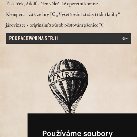
Piskáček, Adolf
- člen vídeňské operetní komise
Klempera
- žák ze hry JC „Vyšetřování ztráty třídní knihy"
járovizace
- originální způsob pěstování pšenice JC
POKRAČOVÁNÍ NA STR. 11
Používáme soubory