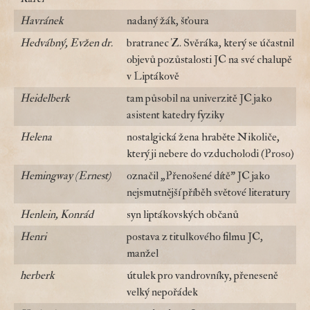
Havránek
nadaný žák, šťoura
Hedvábný, Evžen dr.
bratranec Z. Svěráka, který se účastnil
objevů pozůstalosti JC na své chalupě
v Liptákově
Heidelberk
tam působil na univerzitě JC jako
asistent katedry fyziky
Helena
nostalgická žena hraběte Nikoliče,
který ji nebere do vzducholodi (Proso)
Hemingway (Ernest)
označil „Přenošené dítě" JC jako
nejsmutnější příběh světové literatury
Henlein, Konrád
syn liptákovských občanů
Henri
postava z titulkového filmu JC,
manžel
herberk
útulek pro vandrovníky, přeneseně
velký nepořádek