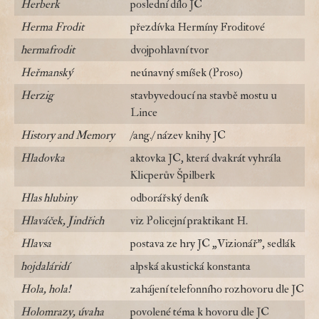
Herberk
poslední dílo JC
Herma Frodit
přezdívka Hermíny Froditové
hermafrodit
dvojpohlavní tvor
Heřmanský
neúnavný smíšek (Proso)
Herzig
stavbyvedoucí na stavbě mostu u
Lince
History and Memory
/ang./ název knihy JC
Hladovka
aktovka JC, která dvakrát vyhrála
Klicperův Špilberk
Hlas hlubiny
odborářský deník
Hlaváček, Jindřich
viz Policejní praktikant H.
Hlavsa
postava ze hry JC „Vizionář", sedlák
hojdaláridí
alpská akustická konstanta
Hola, hola!
zahájení telefonního rozhovoru dle JC
Holomrazy, úvaha
povolené téma k hovoru dle JC