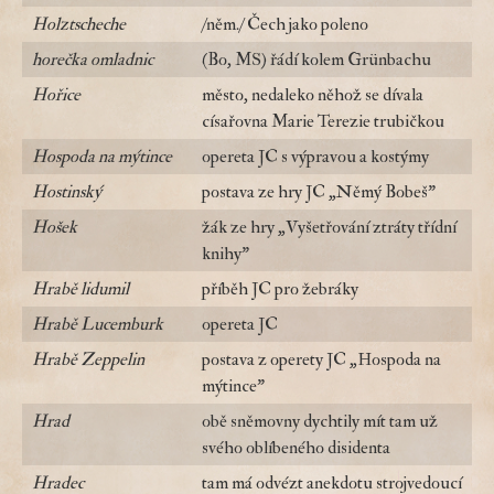
Holztscheche
/něm./ Čech jako poleno
horečka omladnic
(Bo, MS) řádí kolem Grünbachu
Hořice
město, nedaleko něhož se dívala
císařovna Marie Terezie trubičkou
Hospoda na mýtince
opereta JC s výpravou a kostýmy
Hostinský
postava ze hry JC „Němý Bobeš"
Hošek
žák ze hry „Vyšetřování ztráty třídní
knihy"
Hrabě lidumil
příběh JC pro žebráky
Hrabě Lucemburk
opereta JC
Hrabě Zeppelin
postava z operety JC „Hospoda na
mýtince"
Hrad
obě sněmovny dychtily mít tam už
svého oblíbeného disidenta
Hradec
tam má odvézt anekdotu strojvedoucí