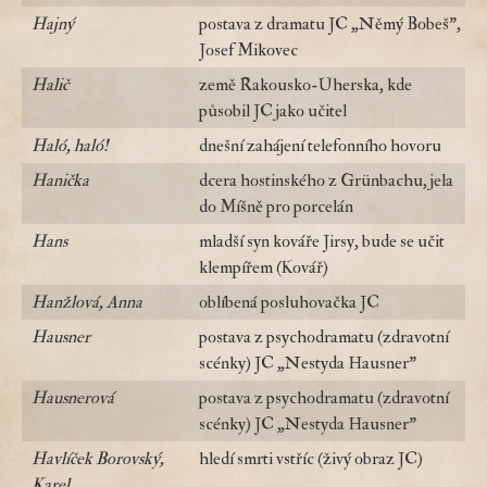
Hajný
postava z dramatu JC „Němý Bobeš",
Josef Mikovec
Halič
země Rakousko-Uherska, kde
působil JC jako učitel
Haló, haló!
dnešní zahájení telefonního hovoru
Hanička
dcera hostinského z Grünbachu, jela
do Míšně pro porcelán
Hans
mladší syn kováře Jirsy, bude se učit
klempířem (Kovář)
Hanžlová, Anna
oblíbená posluhovačka JC
Hausner
postava z psychodramatu (zdravotní
scénky) JC „Nestyda Hausner"
Hausnerová
postava z psychodramatu (zdravotní
scénky) JC „Nestyda Hausner"
Havlíček Borovský,
hledí smrti vstříc (živý obraz JC)
Karel