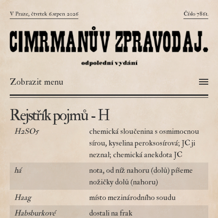
V Praze, čtvrtek 6.srpen 2026
Číslo 7861.
Zobrazit menu
Rejstřík pojmů - H
H2SO5
chemická sloučenina s osmimocnou
sírou, kyselina peroksosírová; JC ji
neznal; chemická anekdota JC
há
nota, od níž nahoru (dolů) píšeme
nožičky dolů (nahoru)
Haag
místo mezinárodního soudu
Habsburkové
dostali na frak