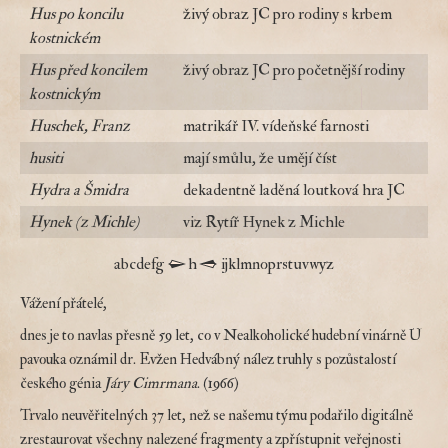
Hus po koncilu
živý obraz JC pro rodiny s krbem
kostnickém
Hus před koncilem
živý obraz JC pro početnější rodiny
kostnickým
Huschek, Franz
matrikář IV. vídeňské farnosti
husiti
mají smůlu, že umějí číst
Hydra a Šmidra
dekadentně laděná loutková hra JC
Hynek (z Michle)
viz Rytíř Hynek z Michle
a
b
c
d
e
f
g
h
i
j
k
l
m
n
o
p
r
s
t
u
v
w
y
z
Vážení přátelé,
dnes je to navlas přesně 59 let, co v Nealkoholické hudební vinárně U
pavouka oznámil dr. Evžen Hedvábný nález truhly s pozůstalostí
českého génia
Járy Cimrmana
. (1966)
Trvalo neuvěřitelných 37 let, než se našemu týmu podařilo digitálně
zrestaurovat všechny nalezené fragmenty a zpřístupnit veřejnosti